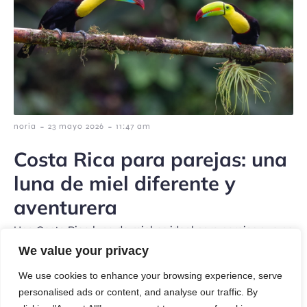
-
-
noria
23 mayo 2026
11:47 am
Costa Rica para parejas: una
luna de miel diferente y
aventurera
Una Costa Rica luna de miel es ideal para parejas que no
quieren el típico viaje […]
We value your privacy
We use cookies to enhance your browsing experience, serve
personalised ads or content, and analyse our traffic. By