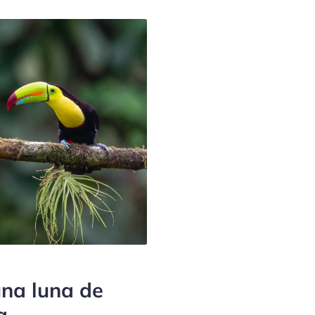
una luna de
a