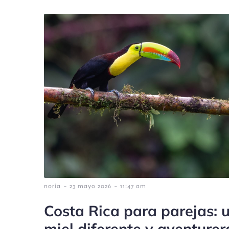
-
-
noria
23 mayo 2026
11:47 am
Costa Rica para parejas: 
miel diferente y aventurer