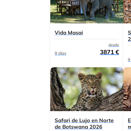
Vida Masai
S
2
desde
3871 €
9 días
9
Safari de Lujo en Norte
E
de Botswana 2026
m