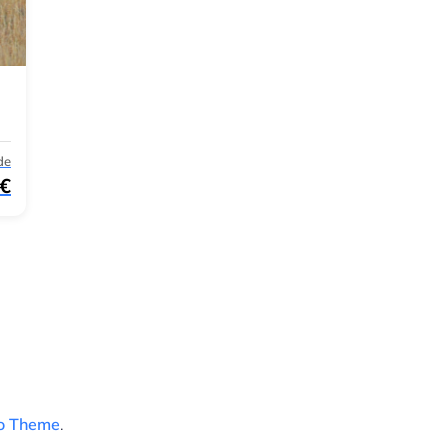
de
 €
o Theme
.