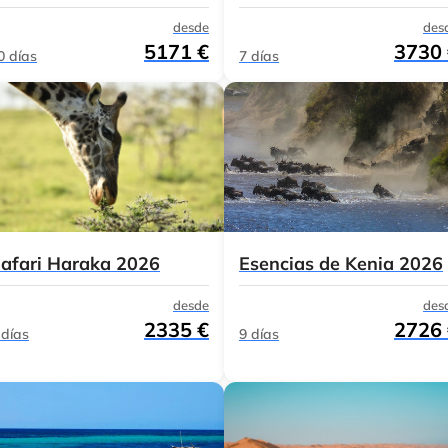
desde
des
5171 €
3730
0 días
7 días
afari Haraka 2026
Esencias de Kenia 2026
desde
des
2335 €
2726
 días
9 días