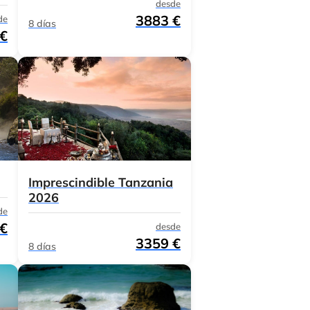
desde
3883 €
de
8 días
 €
Imprescindible Tanzania
2026
de
 €
desde
3359 €
8 días