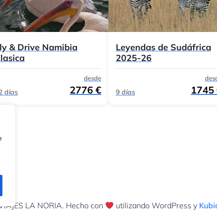
ly & Drive Namibia
Leyendas de Sudáfrica
lasica
2025-26
desde
des
2776 €
1745
2 días
9 días
e
VIAJES LA NORIA. Hecho con
utilizando WordPress y
Kubi