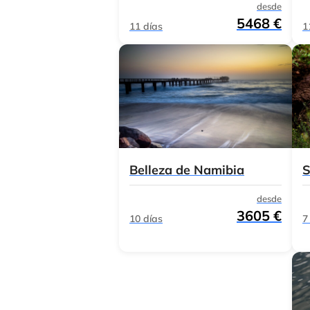
desde
5468 €
11 días
1
Belleza de Namibia
S
desde
3605 €
10 días
7