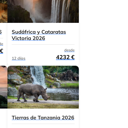
6
Sudáfrica y Cataratas
Victoria 2026
de
 €
desde
4232 €
12 días
Tierras de Tanzania 2026