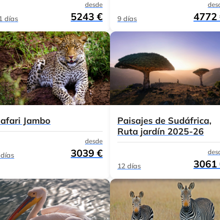
desde
des
5243 €
4772
1 días
9 días
afari Jambo
Paisajes de Sudáfrica,
Ruta jardín 2025-26
desde
3039 €
des
 días
3061
12 días