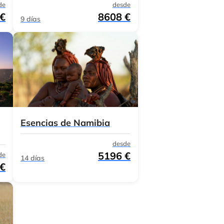
de
desde
 €
8608 €
9 días
Esencias de Namibia
desde
5196 €
de
14 días
 €