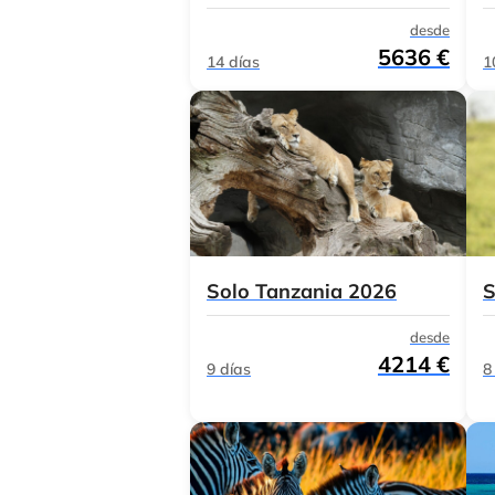
desde
5636 €
14 días
1
Solo Tanzania 2026
S
desde
4214 €
9 días
8