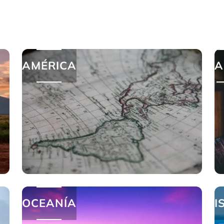
AMÉRICA
A
OCEANÍA
I