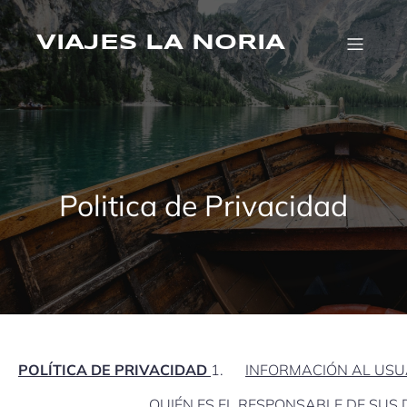
Saltar
al
contenido
VIAJES LA NORIA
Politica de Privacidad
POLÍTICA DE PRIVACIDAD
1.
INFORMACIÓN AL USU
QUIÉN ES EL RESPONSABLE DE SUS