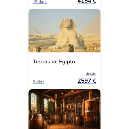
4154 €
15 días
Tierras de Egipto
desde
2597 €
9 días