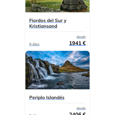
Fiordos del Sur y
Kristiansand
desde
1941 €
8 días
Periplo Islandés
desde
2406 €