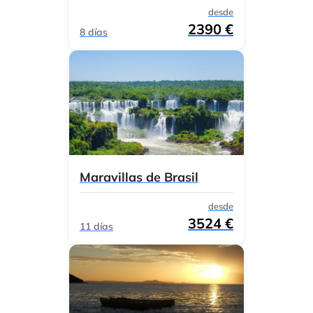
desde
2390 €
8 días
Maravillas de Brasil
desde
3524 €
11 días