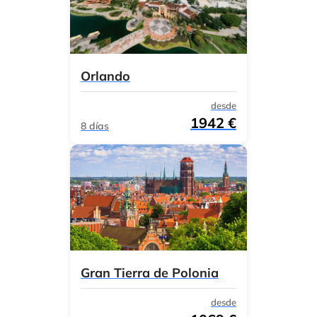
Orlando
desde
1942 €
8 días
Gran Tierra de Polonia
desde