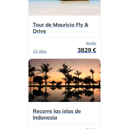
Tour de Mauricio Fly &
Drive
desde
3829 €
13 días
Recorre las islas de
Indonesia