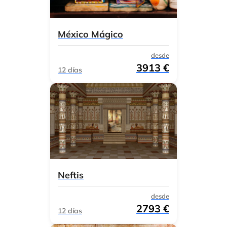
México Mágico
desde
3913 €
12 días
Neftis
desde
2793 €
12 días