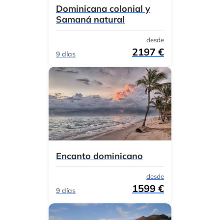
Dominicana colonial y
Samaná natural
desde
2197 €
9 días
Encanto dominicano
desde
1599 €
9 días