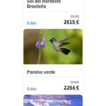
Sol del Nordeste
Brasileño
desde
2615 €
9 días
Paraíso verde
desde
2264 €
9 días