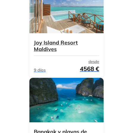
Joy Island Resort
Maldives
desde
4568 €
9 días
Bangkok y playas de