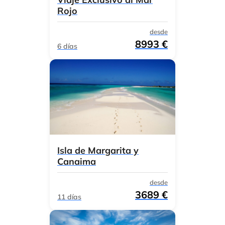
Rojo
desde
8993 €
6 días
Isla de Margarita y
Canaima
desde
3689 €
11 días