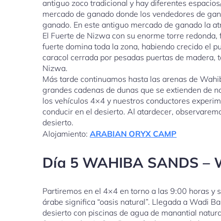
antiguo zoco tradicional y hay diferentes espacios
mercado de ganado donde los vendedores de ganad
ganado. En este antiguo mercado de ganado la atm
El Fuerte de Nizwa con su enorme torre redonda, fue
fuerte domina toda la zona, habiendo crecido el p
caracol cerrada por pesadas puertas de madera, t
Nizwa.
Más tarde continuamos hasta las arenas de Wahib
grandes cadenas de dunas que se extienden de nor
los vehículos 4×4 y nuestros conductores experim
conducir en el desierto. Al atardecer, observarem
desierto.
Alojamiento:
ARABIAN ORYX CAMP
Día 5 WAHIBA SANDS – 
Partiremos en el 4×4 en torno a las 9:00 horas y
árabe significa “oasis natural”. Llegada a Wadi 
desierto con piscinas de agua de manantial natural