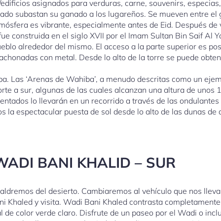
/edificios asignados para verduras, carne, souvenirs, especias,
o subastan su ganado a los lugareños. Se mueven entre el g
ósfera es vibrante, especialmente antes de Eid. Después de v
 construida en el siglo XVII por el Imam Sultan Bin Saif Al Ya’
ueblo alrededor del mismo. El acceso a la parte superior es p
achonadas con metal. Desde lo alto de la torre se puede obten
a. Las ‘Arenas de Wahiba’, a menudo descritas como un ejemp
te a sur, algunas de las cuales alcanzan una altura de unos 
entados lo llevarán en un recorrido a través de las ondulante
os la espectacular puesta de sol desde lo alto de las dunas d
WADI BANI KHALID – SUR
 saldremos del desierto. Cambiaremos al vehículo que nos llev
Bani Khaled y visita. Wadi Bani Khaled contrasta completament
 de color verde claro. Disfrute de un paseo por el Wadi o inclu