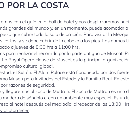
O POR LA COSTA
emos con el guía en el hall de hotel y nos desplazaremos hac
s más grandes del mundo y, en un momento, puede acomodar a 
pieza que cubre toda la sala de oración. Para visitar la Mezqu
s cortos, y se debe cubrir de la cabeza a los pies. Las damas 
ábado a jueves de 8:00 hrs a 11:00 hrs.
os para realizar el recorrido por la parte antigua de Muscat.
 La Royal Opera House de Muscat es la principal organización 
compromiso cultural global.
stad, el Sultán. El Alam Palace está flanqueado por dos fuertes 
mo Museo para Invitados del Estado y la Familia Real. En esta
le por razones de seguridad.
e y llegaremos al zoco de Muttrah. El zoco de Muttrah es uno
o a madera de sándalo crean un ambiente muy especial. Es un l
so al hotel después del mediodía, alrededor de las 13:00 Hrs.
 al atardecer