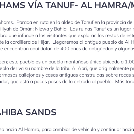
 SHAMS VÍA TANUF- AL HAMRA
Shams. Parada en ruta en la aldea de Tanuf en la provincia de
liyah de Omán: Nizwa y Bahla. Las ruinas Tanuf es un lugar m
o que infunde a los visitantes que exploran los restos de esta
de la cordillera de Híjar. Llegaremos al antiguo pueblo de A
se encuentran aquí datan de 400 años de antigüedad y algunas 
een; este pueblo es un pueblo montañoso único ubicado a 1.000
blo deriva su nombre de la tribu Al Abri, que originalmente p
hermosos callejones y casas antiguas construidas sobre rocas 
dor, que está a pocos pasos de la entrada al pueblo. Más tar
AHIBA SANDS
so hacia Al Hamra, para cambiar de vehículo y continuar hacia