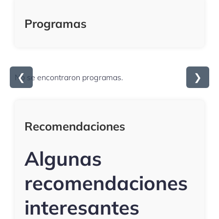
Programas
❮
❯
No se encontraron programas.
Recomendaciones
Algunas
recomendaciones
interesantes