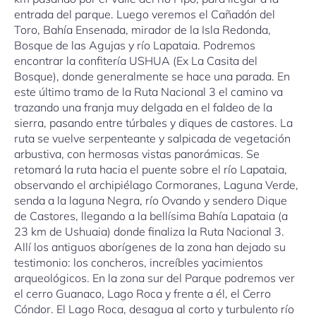
entrada del parque. Luego veremos el Cañadón del
Toro, Bahía Ensenada, mirador de la Isla Redonda,
Bosque de las Agujas y río Lapataia. Podremos
encontrar la confitería USHUA (Ex La Casita del
Bosque), donde generalmente se hace una parada. En
este último tramo de la Ruta Nacional 3 el camino va
trazando una franja muy delgada en el faldeo de la
sierra, pasando entre túrbales y diques de castores. La
ruta se vuelve serpenteante y salpicada de vegetación
arbustiva, con hermosas vistas panorámicas. Se
retomará la ruta hacia el puente sobre el río Lapataia,
observando el archipiélago Cormoranes, Laguna Verde,
senda a la laguna Negra, río Ovando y sendero Dique
de Castores, llegando a la bellísima Bahía Lapataia (a
23 km de Ushuaia) donde finaliza la Ruta Nacional 3.
Allí los antiguos aborígenes de la zona han dejado su
testimonio: los concheros, increíbles yacimientos
arqueológicos. En la zona sur del Parque podremos ver
el cerro Guanaco, Lago Roca y frente a él, el Cerro
Cóndor. El Lago Roca, desagua al corto y turbulento río