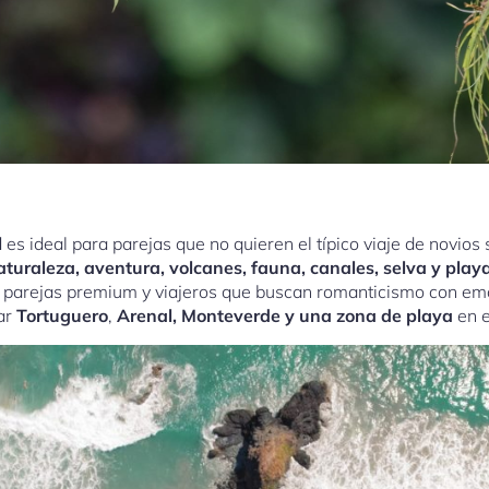
l
es ideal para parejas que no quieren el típico viaje de novios 
aturaleza, aventura, volcanes, fauna, canales, selva y pla
s, parejas premium y viajeros que buscan romanticismo con em
ar
Tortuguero
,
Arenal, Monteverde y una zona de playa
en e