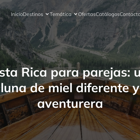
Inicio
Destinos
Temática
Ofertas
Catálogos
Contact
sta Rica para parejas: 
luna de miel diferente y
aventurera