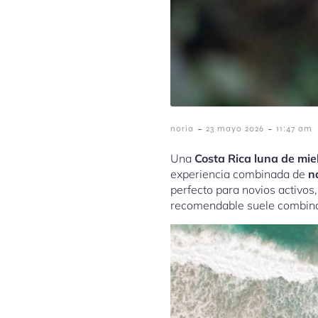
-
-
noria
23 mayo 2026
11:47 am
Una
Costa Rica luna de mie
experiencia combinada de
n
perfecto para novios activo
recomendable suele combin