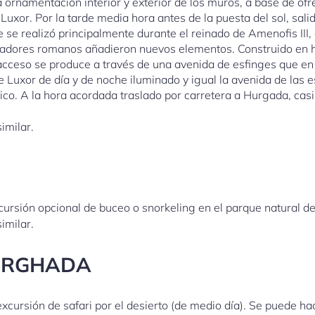
la ornamentación interior y exterior de los muros, a base de o
 Luxor. Por la tarde media hora antes de la puesta del sol, salid
 se realizó principalmente durante el reinado de Amenofis III
dores romanos añadieron nuevos elementos. Construido en ho
cceso se produce a través de una avenida de esfinges que en su
e Luxor de día y de noche iluminado y igual la avenida de las e
ico. A la hora acordada traslado por carretera a Hurgada, casi 
imilar.
cursión opcional de buceo o snorkeling en el parque natural de 
imilar.
HURGHADA
excursión de safari por el desierto (de medio día). Se puede h