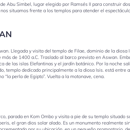
los de Abu Simbel, lugar elegido por Ramsés II para construir do
os situamos frente a los templos para atender el espectáculo d
WAN
n. Llegada y visita del templo de Filae, dominio de la diosa Is
e más de 1400 a.C. Traslado al barco previsto en Aswan. Embar
a de las islas Elefantinas y el jardín botánico. Por la noche sal
, templo dedicado principalmente a la diosa Isis. está entre a
o “la perla de Egipto”. Vuelta a la motonave, cena.
 parada en Kom Ombo y visita a pie de su templo situado sob
aroeris, el gran dios solar alado. Es un monumento realmente si
, incrementado por su ubicación, en un pequeño promontorio, de