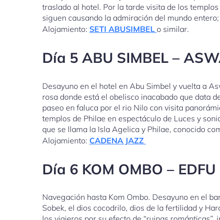
traslado al hotel. Por la tarde visita de los temp
siguen causando la admiración del mundo entero; n
Alojamiento:
SETI ABUSIMBEL
o similar.
Día 5 ABU SIMBEL – AS
Desayuno en el hotel en Abu Simbel y vuelta a Aswa
rosa donde está el obelisco inacabado que data d
paseo en faluca por el rio Nilo con visita panorámic
templos de Philae en espectáculo de Luces y sonido
que se llama la Isla Agelica y Philae, conocido com
Alojamiento:
CADENA JAZZ
Día 6 KOM OMBO – EDFU
Navegación hasta Kom Ombo. Desayuno en el barco,
Sobek, el dios cocodrilo, dios de la fertilidad y H
los viajeros por su efecto de “ruinas románticas”