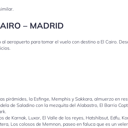
imilar.
CAIRO – MADRID
 al aeropuerto para tomar el vuelo con destino a El Cairo. De
icios.
, las pirámides, la Esfinge, Memphis y Sakkara, almuerzo en r
adela de Saladino con la mezquita del Alabastro, El Barrio Copt
ark.
los de Karnak, Luxor, El Valle de los reyes, Hatshibsut, Edfu, 
ra, Los colosos de Memnon, paseo en faluca que es un veler