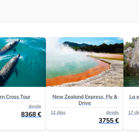
rn Cross Tour
New Zealand Express, Fly &
La 
Drive
desde
12 días
desde
17 dí
8368 €
3755 €