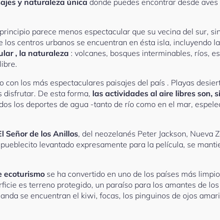
sajes y naturaleza única
donde puedes encontrar desde aves q
principio parece menos espectacular que su vecina del sur, si
de los centros urbanos se encuentran en ésta isla, incluyendo l
lar , la naturaleza
: volcanes, bosques interminables, ríos, 
libre.
o con los más espectaculares paisajes del país . Playas desier
 disfrutar. De esta forma,
las actividades al aire libres son,
os los deportes de agua -tanto de río como en el mar, espeleo
El Señor de los Anillos
, del neozelanés Peter Jackson, Nueva Z
 pueblecito levantado expresamente para la película, se mantie
e ecoturismo
se ha convertido en uno de los países más limpio
rficie es terreno protegido, un paraíso para los amantes de lo
da se encuentran el kiwi, focas, los pinguinos de ojos amaril