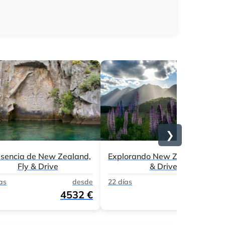
❯
esencia de New Zealand,
Explorando New Zealand, Fly
Fly & Drive
& Drive
as
desde
22 días
desde
4532 €
5717 €