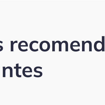
s recomend
antes