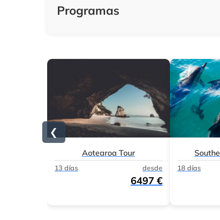
Programas
❮
Aotearoa Tour
Southe
13 días
desde
18 días
6497 €