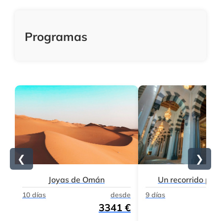
Programas
❮
❯
Joyas de Omán
Un recorrido po
10 días
desde
9 días
3341 €