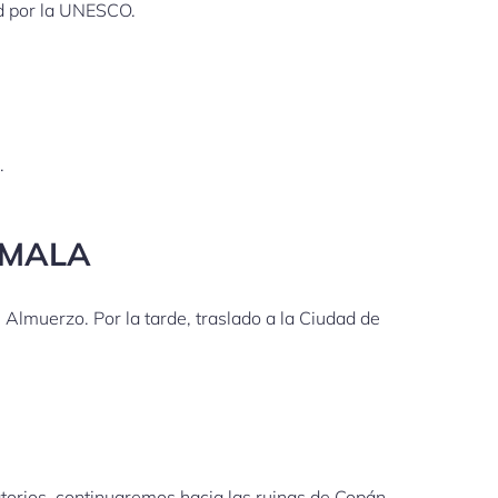
ad por la UNESCO.
.
EMALA
Almuerzo. Por la tarde, traslado a la Ciudad de
torios, continuaremos hacia las ruinas de Copán