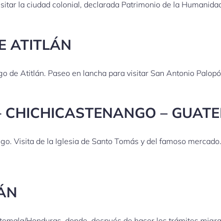
isitar la ciudad colonial, declarada Patrimonio de la Humanid
E ATITLÁN
go de Atitlán. Paseo en lancha para visitar San Antonio Palopó
 – CHICHICASTENANGO – GUAT
go. Visita de la Iglesia de Santo Tomás y del famoso mercado. 
PÁN
uatemala/Honduras, donde, después de hacer los trámites migra