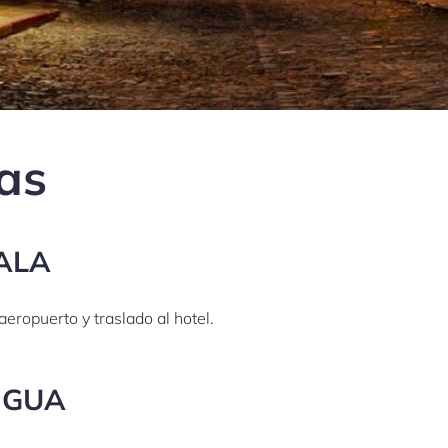
ías
ALA
eropuerto y traslado al hotel.
IGUA