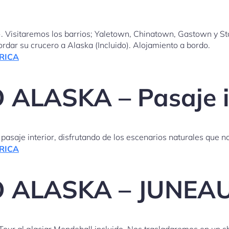
 Visitaremos los barrios; Yaletown, Chinatown, Gastown y Stan
ordar su crucero a Alaska (Incluido). Alojamiento a bordo.
RICA
ALASKA – Pasaje i
pasaje interior, disfrutando de los escenarios naturales que n
RICA
O ALASKA – JUNEA
Tour al glaciar Mendehall incluido. Nos trasladaremos en un s