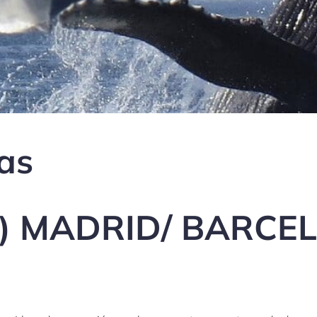
ías
o) MADRID/ BARCE