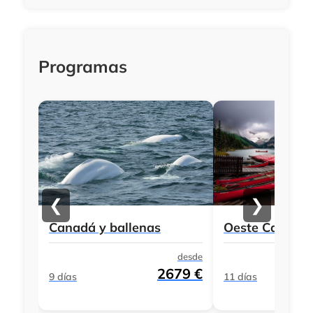
Programas
❮
❯
Canadá y ballenas
Oeste Canadie
desde
2679 €
9 días
11 días