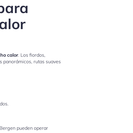
para
alor
ho calor
. Los fiordos,
os panorámicos, rutas suaves
rdos.
 Bergen pueden operar