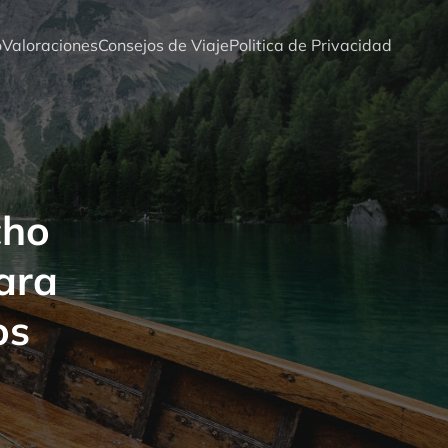
o
Valoraciones
Consejos de Viaje
Politica de Privacidad
cho
ara
os