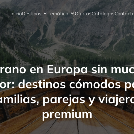
Inicio
Destinos
Temática
Ofertas
Catálogos
Contact
rano en Europa sin mu
lor: destinos cómodos p
amilias, parejas y viajer
premium