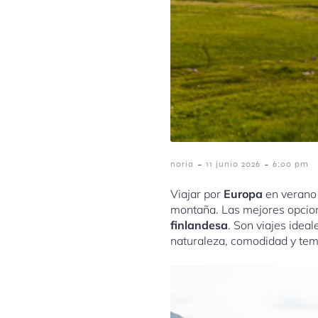
-
-
noria
11 junio 2026
6:00 pm
Viajar por
Europa
en verano 
montaña. Las mejores opcio
finlandesa
. Son viajes idea
naturaleza, comodidad y te