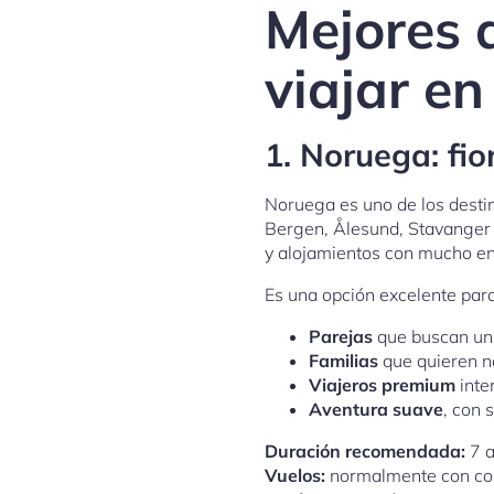
Mejores 
viajar e
1. Noruega: fi
Noruega es uno de los dest
Bergen, Ålesund, Stavanger 
y alojamientos con mucho en
Es una opción excelente para
Parejas
que buscan un v
Familias
que quieren na
Viajeros premium
inte
Aventura suave
, con 
Duración recomendada:
7 a
Vuelos:
normalmente con con