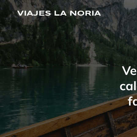
Saltar
al
VIAJES LA NORIA
contenido
Ve
ca
f