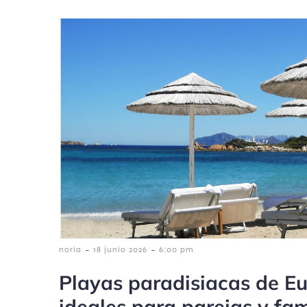
-
-
noria
18 junio 2026
6:00 pm
Playas paradisiacas de Eu
ideales para parejas y fam