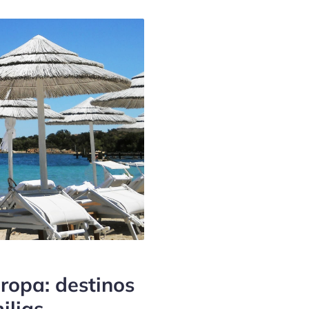
ropa: destinos
ilias